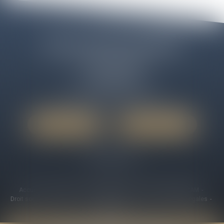
Cabinet ELEOS LIBOURNE
12 Cours des Girondins
33500 LIBOURNE
Tél :
06 50 09 43 58
Email :
cabinet@avocats-eleos.fr
Nous localiser
Nous contacter
Accueil
Le cabinet
Avocat spécialiste
Maître Florian BECAM
Droit social
Honoraires
Actualités
Plan du site
Mentions légales
Articles