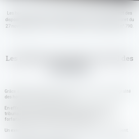
Les honoraires d’avocat sont librement fixés dans le respect des
dispositions de la loi du 31 décembre 1991 n° 1130 et du décret du
27 novembre 1991 n° 11971 et du décret du 12 juillet 2005 n° 790.
Les différentes formes du calcul des
honoraires
Grâce à cette convention, vous connaissez à l'avance l'intégralité
des honoraires qui seront facturés.
En effet, en cas de transaction ou de procédure devant les
tribunaux, nos honoraires sont toujours fixés à l'avance,
forfaitairement, pour l'ensemble de la mission.
Un exemplaire de la convention d'honoraires est remis au client.