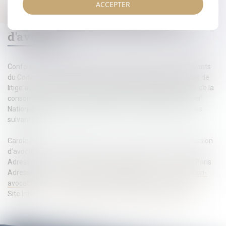
ACCEPTER
Médiateur national de la
consommation de la profession
d'avocat
Conformément aux dispositions des articles L. 612-1 et suivants
du Code de la consommation, vous avez la possibilité, en cas de
litige avec un avocat, de recourir gratuitement au Médiateur de la
consommation qui sera le médiateur national près du Conseil
National des Barreaux (CNB) et dont les coordonnées sont les
suivantes :
Carole Pascarel, médiateur de la consommation de la profession
d’avocat
Adresse postale : CNB, 180 boulevard Haussmann – 75008 Paris
Adresse email :
mediateur-conso@mediateur-consommation-
avocat.fr
Site Internet :
https://mediateur-consommation-avocat.fr