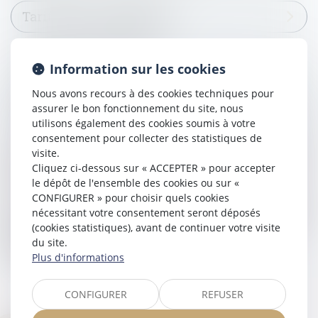
Tarif d’une consultation
​Honoraires au forfait
Information sur les cookies
Nous avons recours à des cookies techniques pour
​Honoraires au résultat
assurer le bon fonctionnement du site, nous
utilisons également des cookies soumis à votre
consentement pour collecter des statistiques de
visite.
Paiement en plusieurs mensualités : quel que soit le montant des
honoraires, nous sommes en mesure de vous proposer de régler
Cliquez ci-dessous sur « ACCEPTER » pour accepter
en plusieurs échéances.
le dépôt de l'ensemble des cookies ou sur «
CONFIGURER » pour choisir quels cookies
Nous disposons au cabinet d’un système de règlement en 2 fois, 3
nécessitant votre consentement seront déposés
fois ou 4 fois : vous pouvez choisir de payer jusqu’à 4 mensualités
(cookies statistiques), avant de continuer votre visite
avec un rappel par mail 48h avant chaque mensualité,
du site.
confirmation de paiement après chaque prélèvement et
possibilité de décaler les échéances si nécessaire.
Plus d'informations
CONFIGURER
REFUSER