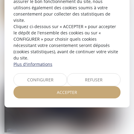
assurer le bon fonctionnement du site, nous
utilisons également des cookies soumis à votre
consentement pour collecter des statistiques de
visite.
Cliquez ci-dessous sur « ACCEPTER » pour accepter
Transfert de contrat de travail et
le dépôt de l'ensemble des cookies ou sur «
bénéfice des primes
CONFIGURER » pour choisir quels cookies
nécessitant votre consentement seront déposés
10/06/2024
(cookies statistiques), avant de continuer votre visite
du site.
Plus d'informations
Droit du travail - Salariés
CONFIGURER
REFUSER
ACCEPTER