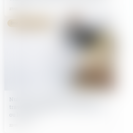
27/05/2024
Droit du travail - Salariés
Nullité de la rupture du contrat de
travail : réintégration, indemnisation
ou les deux ?
22/05/2024