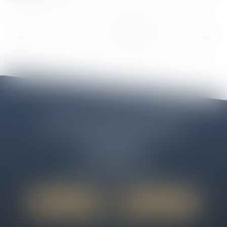
...
<<
<
6
7
8
9
10
11
12
>
>>
Cabinet ELEOS LIBOURNE
12 Cours des Girondins
33500 LIBOURNE
Tél :
06 50 09 43 58
Email :
cabinet@avocats-eleos.fr
Nous localiser
Nous contacter