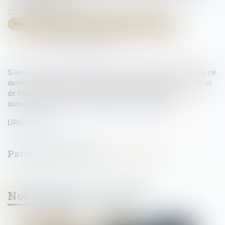
22/05/2024
Droit du travail - Salariés
/
Relation individuelles au travail
Source :
www.lemag-juridique.com
Si la rupture du contrat de travail d’un salarié est déclarée nulle, ce
dernier peut alors, soit se prévaloir de la poursuite de son contrat
de travail et solliciter sa réintégration, soit demander des
dommages-intérêts en réparation du préjudice subi...
LIRE LA SUITE
Nos dernières actualités