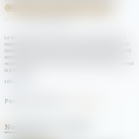
27/09/2024
Droit du travail - Salariés
/
Responsabilité accident du travail
Source :
www.lemag-juridique.com
La deuxième chambre civile de la Cour de cassation a jugé le 5
septembre dernier, en matière de prescription, qu’il résulte de la
combinaison des articles L431-2 et L452-4 du Code de la sécurité
sociale que la saisine de la caisse d'une requête tendant à la
reconnaissance de la faute inexcusable de l'employeur interrompt
la prescription...
LIRE LA SUITE
Nos dernières actualités