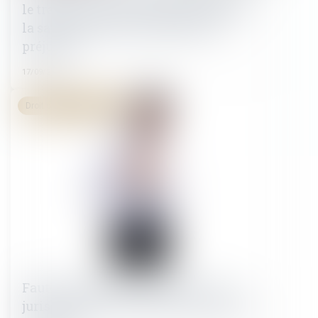
le travail durant le congé maternité :
la salariée n’a pas à justifier d’un
préjudice
17/09/2024
Droit du travail - Salariés
Faute inexcusable : le point sur la
jurisprudence en matière de préjudice