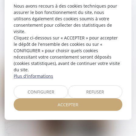
Nous avons recours à des cookies techniques pour
assurer le bon fonctionnement du site, nous
utilisons également des cookies soumis à votre
consentement pour collecter des statistiques de
visite.
Indemnité de congé payé et retenue
Cliquez ci-dessous sur « ACCEPTER » pour accepter
le dépôt de l'ensemble des cookies ou sur «
des absences du salarié
CONFIGURER » pour choisir quels cookies
nécessitant votre consentement seront déposés
24/09/2024
(cookies statistiques), avant de continuer votre visite
du site.
Droit du travail - Salariés
Plus d'informations
CONFIGURER
REFUSER
ACCEPTER