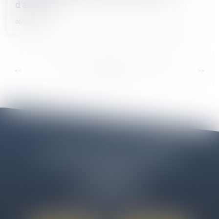
d’anxiété
06/09/2024
...
...
<<
<
12
13
14
15
16
17
18
>
>>
Cabinet ELEOS LIBOURNE
12 Cours des Girondins
33500 LIBOURNE
Tél :
06 50 09 43 58
Email :
cabinet@avocats-eleos.fr