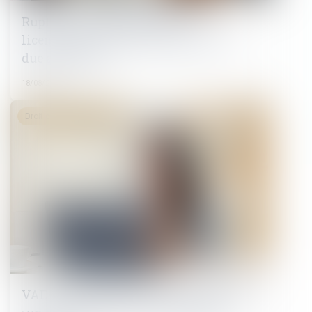
Rupture conventionnelle et
licenciement : quelle indemnité est
due au salarié ?
18/08/2025
Droit du travail - Salariés
VAE et compte personnel de formation