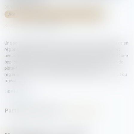
08/09/2025
Droit du travail - Salariés
/
Relation individuelles au travail
Source :
www.actu-juridique.fr
Une société gestionnaire d’une centrale de réservation de taxis en
région parisienne, qui propose aussi des voitures de transport
avec chauffeur (VTC) à la réservation via des sites internet et une
application smartphone, soutenant qu’une autre exploitante de
plate-forme de VTC ne respecte pas diverses lois et
réglementations en matière de droit des transports et de droit du
travail...
LIRE LA SUITE