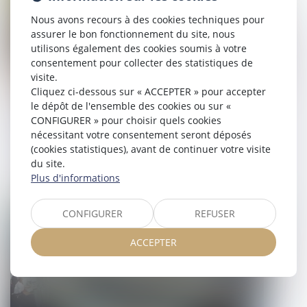
Nous avons recours à des cookies techniques pour
assurer le bon fonctionnement du site, nous
utilisons également des cookies soumis à votre
consentement pour collecter des statistiques de
visite.
Cliquez ci-dessous sur « ACCEPTER » pour accepter
le dépôt de l'ensemble des cookies ou sur «
Respect du droit du travail par les
CONFIGURER » pour choisir quels cookies
plates-formes de VTC et loyauté de la
nécessitant votre consentement seront déposés
(cookies statistiques), avant de continuer votre visite
concurrence
du site.
Plus d'informations
08/09/2025
Droit du travail - Salariés
CONFIGURER
REFUSER
ACCEPTER