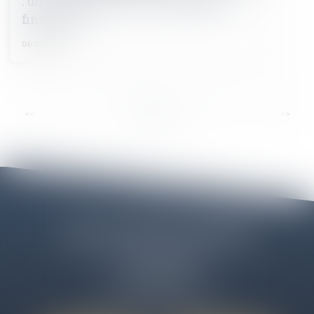
: un décret pour lever les obstacles
financiers
04/08/2025
...
<<
<
1
2
3
4
5
6
7
>
>>
Cabinet ELEOS LIBOURNE
12 Cours des Girondins
33500 LIBOURNE
Tél :
06 50 09 43 58
Email :
cabinet@avocats-eleos.fr