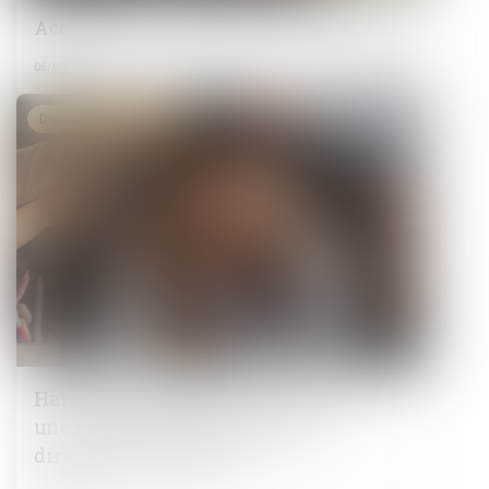
Accidents du travail : les morts cachés
06/02/2025
Droit du travail - Salariés
Harcèlement moral institutionnel :
une responsabilité pénale des
dirigeants confirmée