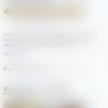
24/02/2025
Droit du travail - Salariés
/
Relation individuelles au travail
Source :
www.lemag-juridique.com
La répétition d’une indemnité de départ volontaire à la retraite
relève de la prescription triennale applicable aux créances
salariales (article L 3245-1 du Code du travail)...
LIRE LA SUITE
Nos dernières actualités
Droit du travail - Salariés