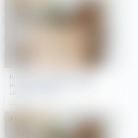
Prescription et répétition d’une
indemnité de départ à la retraite :
attention au délai !
24/02/2025
Droit du travail - Salariés