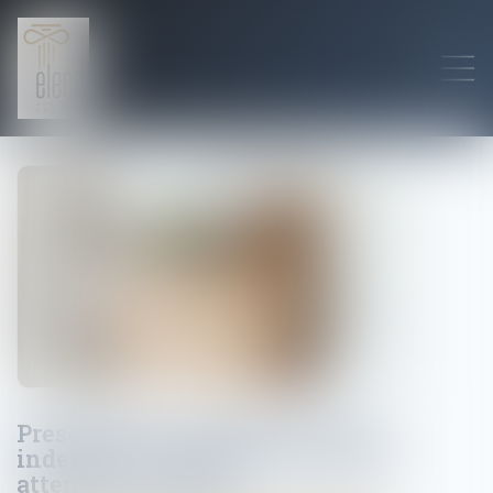
Prescription et répétition d’une
indemnité de départ à la retraite :
attention au délai !