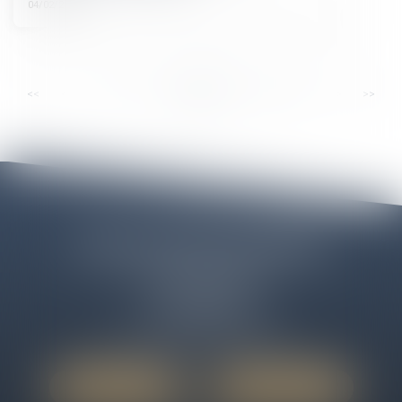
04/02/2025
...
...
<<
<
8
9
10
11
12
13
14
>
>>
Cabinet ELEOS LIBOURNE
12 Cours des Girondins
33500 LIBOURNE
Tél :
06 50 09 43 58
Email :
cabinet@avocats-eleos.fr
Nous localiser
Nous contacter