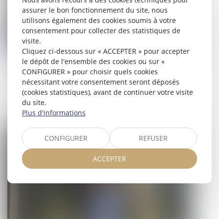
assurer le bon fonctionnement du site, nous
utilisons également des cookies soumis à votre
consentement pour collecter des statistiques de
visite.
Cliquez ci-dessous sur « ACCEPTER » pour accepter
le dépôt de l'ensemble des cookies ou sur «
Signalements de harcèlement sexuel :
CONFIGURER » pour choisir quels cookies
le Défenseur des droits publie ses
nécessitant votre consentement seront déposés
recommandations
(cookies statistiques), avant de continuer votre visite
du site.
13/02/2025
Plus d'informations
Droit du travail - Salariés
CONFIGURER
REFUSER
ACCEPTER