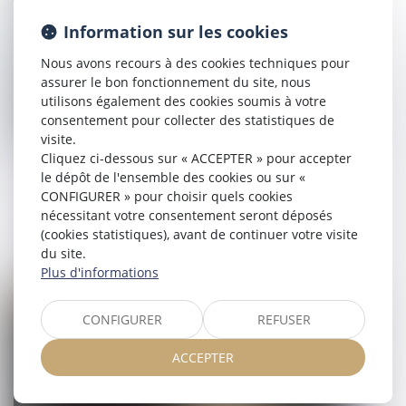
Information sur les cookies
Nous avons recours à des cookies techniques pour
assurer le bon fonctionnement du site, nous
utilisons également des cookies soumis à votre
consentement pour collecter des statistiques de
visite.
Cliquez ci-dessous sur « ACCEPTER » pour accepter
le dépôt de l'ensemble des cookies ou sur «
Données personnelles : le salarié peut
CONFIGURER » pour choisir quels cookies
exiger l’accès à ses e-mails
nécessitant votre consentement seront déposés
professionnels
(cookies statistiques), avant de continuer votre visite
du site.
30/06/2025
Plus d'informations
Droit du travail - Salariés
CONFIGURER
REFUSER
ACCEPTER