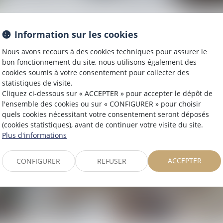
Données personnelles : le salarié
Obligati
Information sur les cookies
peut exiger l’accès à ses e-mails
l’employ
professionnels
l’effect
Nous avons recours à des cookies techniques pour assurer le
bon fonctionnement du site, nous utilisons également des
médecin
cookies soumis à votre consentement pour collecter des
30/06/2025
statistiques de visite.
26/06/2025
Cliquez ci-dessous sur « ACCEPTER » pour accepter le dépôt de
l'ensemble des cookies ou sur « CONFIGURER » pour choisir
Droit du travail - Salariés
Droit du trava
quels cookies nécessitant votre consentement seront déposés
(cookies statistiques), avant de continuer votre visite du site.
Plus d'informations
ACCEPTER
CONFIGURER
REFUSER