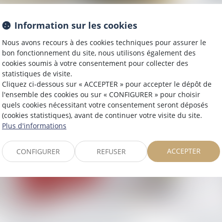
Saisine de la caisse aux fins de
Indemni
Information sur les cookies
conciliation et délai de
retenue
Nous avons recours à des cookies techniques pour assurer le
prescription
bon fonctionnement du site, nous utilisons également des
24/09/2024
cookies soumis à votre consentement pour collecter des
27/09/2024
statistiques de visite.
Cliquez ci-dessous sur « ACCEPTER » pour accepter le dépôt de
Droit du travail - Salariés
Droit du trava
l'ensemble des cookies ou sur « CONFIGURER » pour choisir
quels cookies nécessitant votre consentement seront déposés
(cookies statistiques), avant de continuer votre visite du site.
Plus d'informations
ACCEPTER
CONFIGURER
REFUSER
Violation de l’obligation de
Faute in