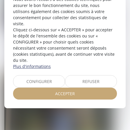
assurer le bon fonctionnement du site, nous
utilisons également des cookies soumis à votre
consentement pour collecter des statistiques de
visite.
Cliquez ci-dessous sur « ACCEPTER » pour accepter
le dépôt de l'ensemble des cookies ou sur «
Signalements de harcèlement sexuel :
CONFIGURER » pour choisir quels cookies
le Défenseur des droits publie ses
nécessitant votre consentement seront déposés
recommandations
(cookies statistiques), avant de continuer votre visite
du site.
13/02/2025
Plus d'informations
Droit du travail - Salariés
CONFIGURER
REFUSER
ACCEPTER