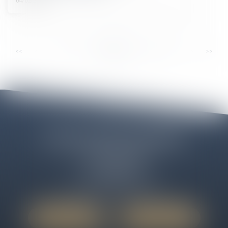
04/02/2025
...
...
<<
<
8
9
10
11
12
13
14
>
>>
Cabinet ELEOS LIBOURNE
12 Cours des Girondins
33500 LIBOURNE
Tél :
06 50 09 43 58
Email :
cabinet@avocats-eleos.fr
Nous localiser
Nous contacter