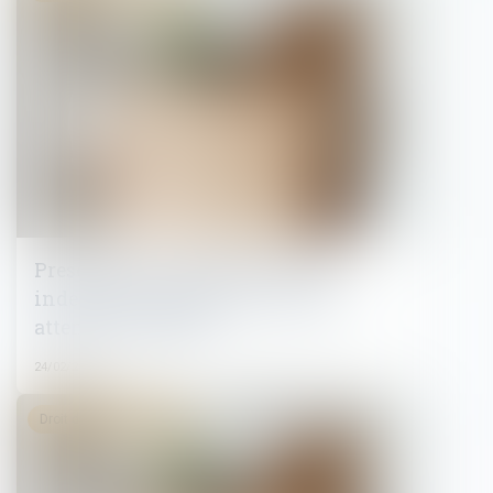
Prescription et répétition d’une
indemnité de départ à la retraite :
attention au délai !
24/02/2025
Droit du travail - Salariés