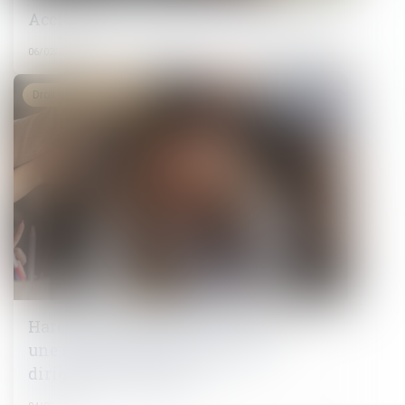
Accidents du travail : les morts cachés
06/02/2025
Droit du travail - Salariés
Harcèlement moral institutionnel :
une responsabilité pénale des
dirigeants confirmée