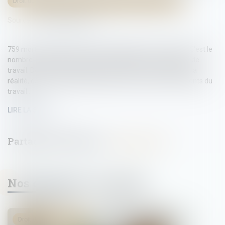
Droit du travail - Salariés
/
Responsabilité accident du travail
Source :
www.radiofrance.fr
759 morts en 2023, soit deux morts par jour en moyenne. C'est le
nombre révélé par le rapport de la CPAM sur les accidents de
travail. Des chiffres qui pourraient s'avérer en-dessous de la
réalité, certains décès n'étant pas reconnus comme accidents du
travail...
LIRE LA SUITE
Nos dernières actualités
Droit du travail - Salariés