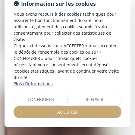
Information sur les cookies
Nous avons recours à des cookies techniques pour
assurer le bon fonctionnement du site, nous
utilisons également des cookies soumis à votre
consentement pour collecter des statistiques de
visite.
Cliquez ci-dessous sur « ACCEPTER » pour accepter
le dépôt de l'ensemble des cookies ou sur «
CONFIGURER » pour choisir quels cookies
Licenciement pour concurrence
nécessitant votre consentement seront déposés
déloyale : pas de preuve, pas de faute
(cookies statistiques), avant de continuer votre visite
du site.
28/07/2025
Plus d'informations
Droit du travail - Salariés
CONFIGURER
REFUSER
ACCEPTER